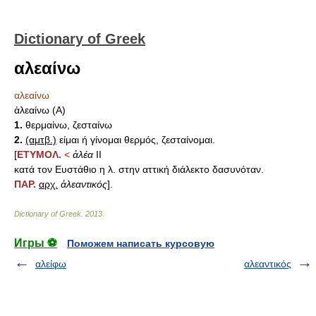
Dictionary of Greek
αλεαίνω
αλεαίνω
ἀλεαίνω (Α)
1.
θερμαίνω, ζεσταίνω
2.
(αμτβ.)
είμαι ή γίνομαι θερμός, ζεσταίνομαι.
[
ΕΤΥΜΟΛ.
<
ἀλέα
ΙΙ
κατά τον Ευστάθιο η λ. στην αττική διάλεκτο δασυνόταν.
ΠΑΡ.
αρχ.
ἀλεαντικός
].
Dictionary of Greek
.
2013
.
Игры ⚽
Поможем написать курсовую
αλείφω
αλεαντικός