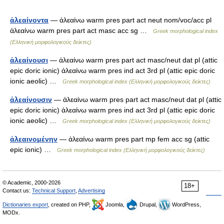
ἀλεαίνοντα
— ἀλεαίνω warm pres part act neut nom/voc/acc pl
ἀλεαίνω warm pres part act masc acc sg …
Greek morphological index
(Ελληνική μορφολογικούς δείκτες)
ἀλεαίνουσι
— ἀλεαίνω warm pres part act masc/neut dat pl (attic
epic doric ionic) ἀλεαίνω warm pres ind act 3rd pl (attic epic doric
ionic aeolic) …
Greek morphological index (Ελληνική μορφολογικούς δείκτες)
ἀλεαίνουσιν
— ἀλεαίνω warm pres part act masc/neut dat pl (attic
epic doric ionic) ἀλεαίνω warm pres ind act 3rd pl (attic epic doric
ionic aeolic) …
Greek morphological index (Ελληνική μορφολογικούς δείκτες)
ἀλεαινομένην
— ἀλεαίνω warm pres part mp fem acc sg (attic
epic ionic) …
Greek morphological index (Ελληνική μορφολογικούς δείκτες)
© Academic, 2000-2026
18+
Contact us:
Technical Support
,
Advertising
Dictionaries export
, created on PHP,
Joomla,
Drupal,
WordPress,
MODx.