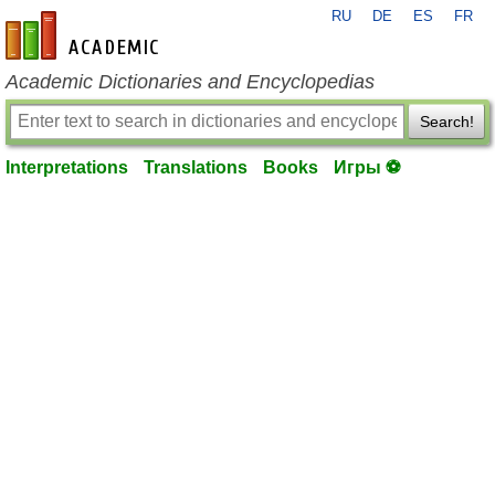
RU
DE
ES
FR
en-academic.com
Academic Dictionaries and Encyclopedias
Search!
Interpretations
Translations
Books
Игры ⚽